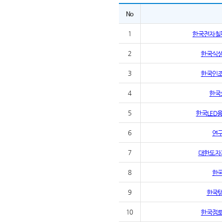
No
1
한국전자칠
2
한국식
3
한국인
4
한국
5
한국LED
6
연
7
대한도자
8
한
9
한국
10
한국점