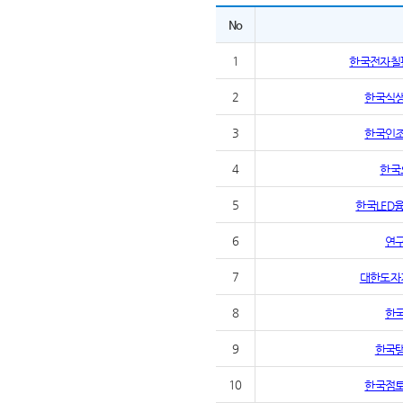
No
1
한국전자칠
2
한국식
3
한국인
4
한국
5
한국LED
6
연
7
대한도자
8
한
9
한국
10
한국점