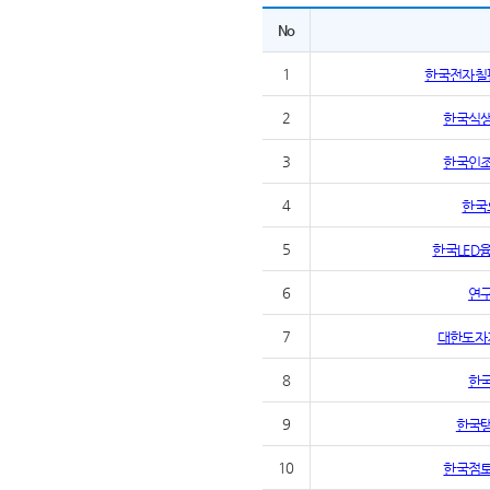
No
1
한국전자칠
2
한국식
3
한국인
4
한국
5
한국LED
6
연
7
대한도자
8
한
9
한국
10
한국점