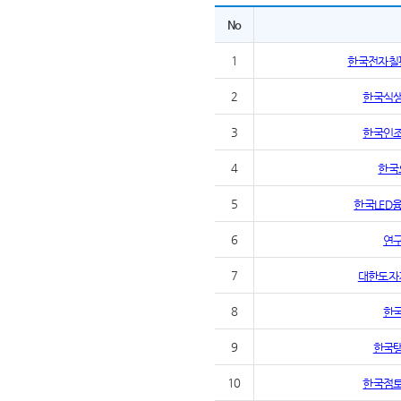
No
1
한국전자칠
2
한국식
3
한국인
4
한국
5
한국LED
6
연
7
대한도자
8
한
9
한국
10
한국점