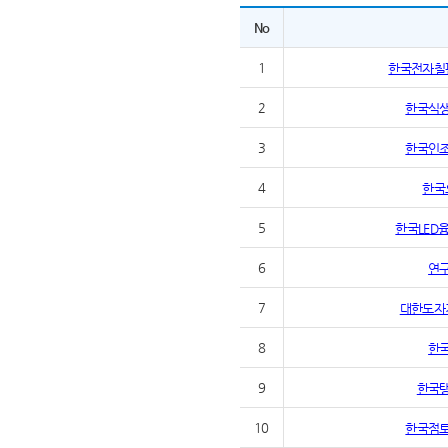
No
1
한국전자칠
2
한국식
3
한국인
4
한국
5
한국LED
6
연
7
대한도자
8
한
9
한국
10
한국점