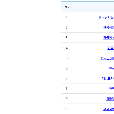
No
1
한국전자칠
2
한국식
3
한국인
4
한국
5
한국LED
6
연
7
대한도자
8
한
9
한국
10
한국점