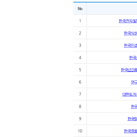
No
1
한국전자칠
2
한국식
3
한국인
4
한국
5
한국LED
6
연
7
대한도자
8
한
9
한국
10
한국점