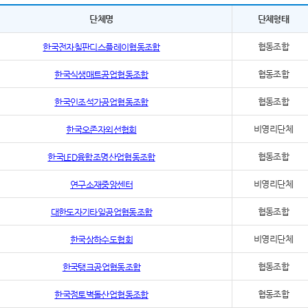
단체명
단체형태
협동조합
한국전자칠판디스플레이협동조합
협동조합
한국식생매트공업협동조합
협동조합
한국인조석가공업협동조합
비영리단체
한국오존자외선협회
협동조합
한국LED융합조명산업협동조합
비영리단체
연구소재중앙센터
협동조합
대한도자기타일공업협동조합
비영리단체
한국상하수도협회
협동조합
한국탱크공업협동조합
협동조합
한국점토벽돌산업협동조합