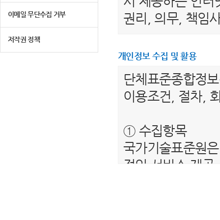
서 제공하는 인터넷
이메일 무단수집 거부
권리, 의무, 책
저작권 정책
제 2 조 (용어의 
개인정보 수집 및 활용
1. "이용자"라 
단체표준종합정
는 서비스를 받는
이용조건, 절차, 
2. “단체표준종
를 말합니다.
① 수집항목
3. "회원"이라 
국가기술표준원은 
하여 아이디(ID)
적인 서비스 제공
4. “비회원”이하
보를 수집하고 있
제공하는 서비스를
- 필수항목 : 이름
5. "회원 아이디
- 선택항목 : 해