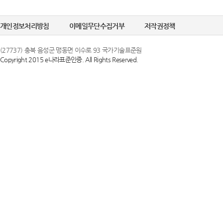
정한 문자 및 숫
선택정보를 입력하
6. "비밀번호"라
개인정보처리방침
이메일무단수집거부
저작권정책
수집이 필요한 경
의 보호를 위하여 
(27737) 충북 음성군 맹동면 이수로 93 국가기술표준원
Copyright 2015 e나라표준인증. All Rights Reserved.
② 개인정보의 
제 3 조 (이용약
국가기술표준원은 
1. 당 사이트는 
목적으로만 이용하
스화면에 게시합니
조치를 이행하겠
있도록 할 수 있습
2. 당 사이트는 
③ 개인정보의 
행 약관과 함께 
국가기술표준원은 
일자 7일 이전부
하고 있으며, 이
약관내용을 변경하
지체 없이 파기됩
지합니다. 이 경우