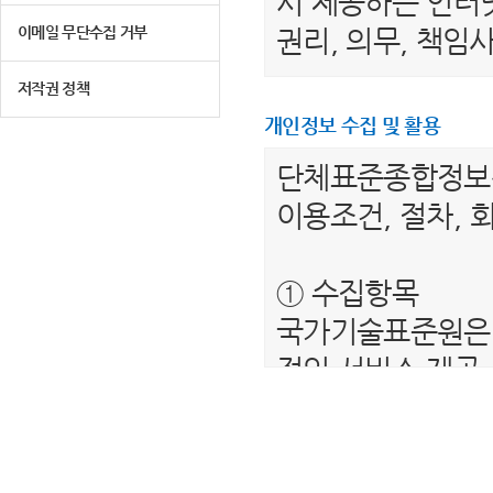
서 제공하는 인터넷
이메일 무단수집 거부
권리, 의무, 책
저작권 정책
제 2 조 (용어의 
개인정보 수집 및 활용
1. "이용자"라 
단체표준종합정
는 서비스를 받는
이용조건, 절차, 
2. “단체표준종
를 말합니다.
① 수집항목
3. "회원"이라 
국가기술표준원은 
하여 아이디(ID)
적인 서비스 제공
4. “비회원”이하
보를 수집하고 있
제공하는 서비스를
- 필수항목 : 이름
5. "회원 아이디
- 선택항목 : 해