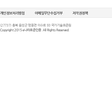
정한 문자 및 숫
선택정보를 입력하
6. "비밀번호"라
개인정보처리방침
이메일무단수집거부
저작권정책
수집이 필요한 경
의 보호를 위하여 
(27737) 충북 음성군 맹동면 이수로 93 국가기술표준원
Copyright 2015 e나라표준인증. All Rights Reserved.
② 개인정보의 
제 3 조 (이용약
국가기술표준원은 
1. 당 사이트는 
목적으로만 이용하
스화면에 게시합니
조치를 이행하겠
있도록 할 수 있습
2. 당 사이트는 
③ 개인정보의 
행 약관과 함께 
국가기술표준원은 
일자 7일 이전부
하고 있으며, 이
약관내용을 변경하
지체 없이 파기됩
지합니다. 이 경우