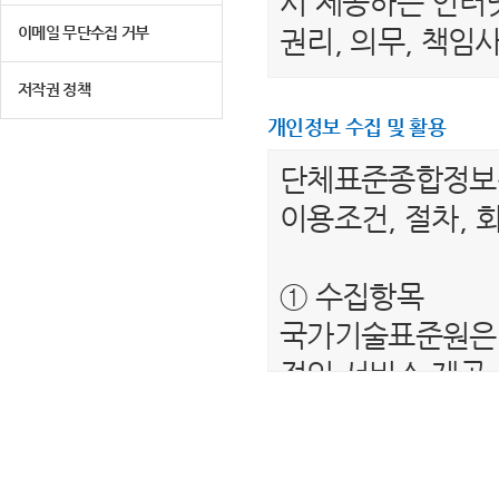
서 제공하는 인터넷
이메일 무단수집 거부
권리, 의무, 책
저작권 정책
제 2 조 (용어의 
개인정보 수집 및 활용
1. "이용자"라 
단체표준종합정
는 서비스를 받는
이용조건, 절차, 
2. “단체표준종
를 말합니다.
① 수집항목
3. "회원"이라 
국가기술표준원은 
하여 아이디(ID)
적인 서비스 제공
4. “비회원”이하
보를 수집하고 있
제공하는 서비스를
- 필수항목 : 이름
5. "회원 아이디
- 선택항목 : 해