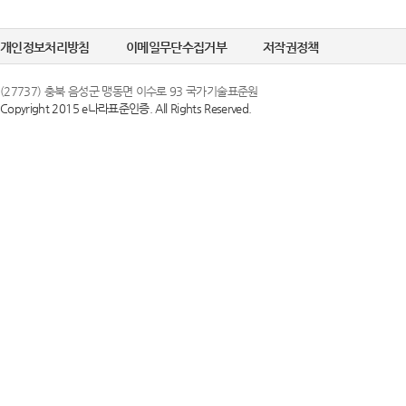
정한 문자 및 숫
선택정보를 입력하
6. "비밀번호"라
개인정보처리방침
이메일무단수집거부
저작권정책
수집이 필요한 경
의 보호를 위하여 
(27737) 충북 음성군 맹동면 이수로 93 국가기술표준원
Copyright 2015 e나라표준인증. All Rights Reserved.
② 개인정보의 
제 3 조 (이용약
국가기술표준원은 
1. 당 사이트는 
목적으로만 이용하
스화면에 게시합니
조치를 이행하겠
있도록 할 수 있습
2. 당 사이트는 
③ 개인정보의 
행 약관과 함께 
국가기술표준원은 
일자 7일 이전부
하고 있으며, 이
약관내용을 변경하
지체 없이 파기됩
지합니다. 이 경우