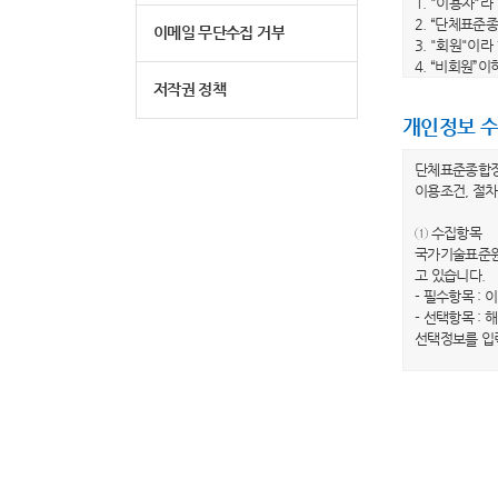
1. "이용자"
2. “단체표준
이메일 무단수집 거부
3. "회원"이
4. “비회원”
5. "회원 아
저작권 정책
6. "비밀번호
개인정보 수
제 3 조 (이
단체표준종합
1. 당 사이트
이용조건, 절차
수 있습니다.
2. 당 사이트
① 수집항목
전부터 적용일자
국가기술표준원
이트는 개정 전
고 있습니다.
3. 당 사이트
- 필수항목 : 
봅니다.”라는
- 선택항목 :
하지 않는 경우
선택정보를 입
제 4 조(약관 
② 개인정보의
1. 이 약관은
국가기술표준원
2. 이 약관에
행하겠습니다.
제 2 장 이용
③ 개인정보의
국가기술표준원
제 5 조 (이용