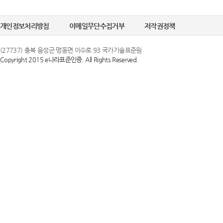
정한 문자 및 숫
선택정보를 입력하
6. "비밀번호"라
개인정보처리방침
이메일무단수집거부
저작권정책
수집이 필요한 경
의 보호를 위하여 
(27737) 충북 음성군 맹동면 이수로 93 국가기술표준원
Copyright 2015 e나라표준인증. All Rights Reserved.
② 개인정보의 
제 3 조 (이용약
국가기술표준원은 
1. 당 사이트는 
목적으로만 이용하
스화면에 게시합니
조치를 이행하겠
있도록 할 수 있습
2. 당 사이트는 
③ 개인정보의 
행 약관과 함께 
국가기술표준원은 
일자 7일 이전부
하고 있으며, 이
약관내용을 변경하
지체 없이 파기됩
지합니다. 이 경우