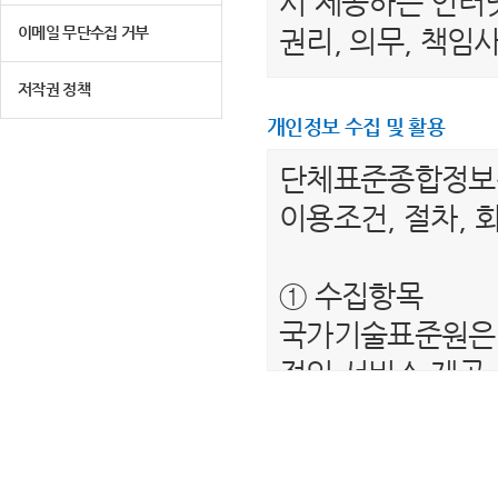
서 제공하는 인터넷
이메일 무단수집 거부
권리, 의무, 책
저작권 정책
제 2 조 (용어의 
개인정보 수집 및 활용
1. "이용자"라 
단체표준종합정
는 서비스를 받는
이용조건, 절차, 
2. “단체표준종
를 말합니다.
① 수집항목
3. "회원"이라 
국가기술표준원은 
하여 아이디(ID)
적인 서비스 제공
4. “비회원”이하
보를 수집하고 있
제공하는 서비스를
- 필수항목 : 이름
5. "회원 아이디
- 선택항목 : 해