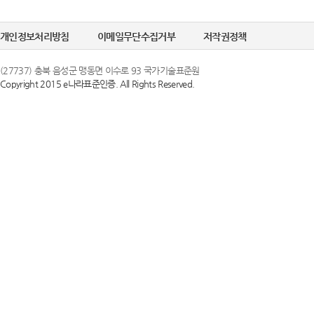
정한 문자 및 숫
선택정보를 입력하
6. "비밀번호"라
개인정보처리방침
이메일무단수집거부
저작권정책
수집이 필요한 경
의 보호를 위하여 
(27737) 충북 음성군 맹동면 이수로 93 국가기술표준원
Copyright 2015 e나라표준인증. All Rights Reserved.
② 개인정보의 
제 3 조 (이용약
국가기술표준원은 
1. 당 사이트는 
목적으로만 이용하
스화면에 게시합니
조치를 이행하겠
있도록 할 수 있습
2. 당 사이트는 
③ 개인정보의 
행 약관과 함께 
국가기술표준원은 
일자 7일 이전부
하고 있으며, 이
약관내용을 변경하
지체 없이 파기됩
지합니다. 이 경우