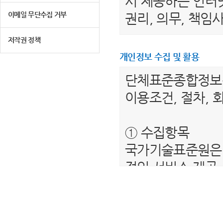
서 제공하는 인터넷
이메일 무단수집 거부
권리, 의무, 책
저작권 정책
제 2 조 (용어의 
개인정보 수집 및 활용
1. "이용자"라 
단체표준종합정
는 서비스를 받는
이용조건, 절차, 
2. “단체표준종
를 말합니다.
① 수집항목
3. "회원"이라 
국가기술표준원은 
하여 아이디(ID)
적인 서비스 제공
4. “비회원”이하
보를 수집하고 있
제공하는 서비스를
- 필수항목 : 이름
5. "회원 아이디
- 선택항목 : 해