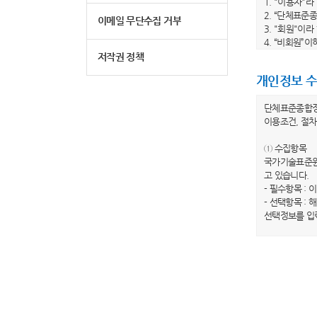
1. "이용자"
2. “단체표준
이메일 무단수집 거부
3. "회원"이
4. “비회원”
5. "회원 아
저작권 정책
6. "비밀번호
개인정보 수
제 3 조 (이
단체표준종합
1. 당 사이트
이용조건, 절차
수 있습니다.
2. 당 사이트
① 수집항목
전부터 적용일자
국가기술표준원
이트는 개정 전
고 있습니다.
3. 당 사이트
- 필수항목 : 
봅니다.”라는
- 선택항목 :
하지 않는 경우
선택정보를 입
제 4 조(약관 
② 개인정보의
1. 이 약관은
국가기술표준원
2. 이 약관에
행하겠습니다.
제 2 장 이용
③ 개인정보의
국가기술표준원
제 5 조 (이용