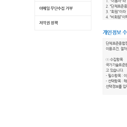
1. "이용자"
2. “단체표준
이메일 무단수집 거부
3. "회원"이
4. “비회원”
5. "회원 아
저작권 정책
6. "비밀번호
개인정보 수
제 3 조 (이
단체표준종합
1. 당 사이트
이용조건, 절차
수 있습니다.
2. 당 사이트
① 수집항목
전부터 적용일자
국가기술표준원
이트는 개정 전
고 있습니다.
3. 당 사이트
- 필수항목 : 
봅니다.”라는
- 선택항목 :
하지 않는 경우
선택정보를 입
제 4 조(약관 
② 개인정보의
1. 이 약관은
국가기술표준원
2. 이 약관에
행하겠습니다.
제 2 장 이용
③ 개인정보의
국가기술표준원
제 5 조 (이용