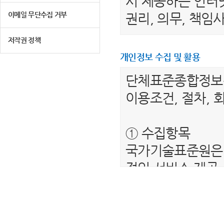
서 제공하는 인터넷
이메일 무단수집 거부
권리, 의무, 책
저작권 정책
제 2 조 (용어의 
개인정보 수집 및 활용
1. "이용자"라 
단체표준종합정
는 서비스를 받는
이용조건, 절차, 
2. “단체표준종
를 말합니다.
① 수집항목
3. "회원"이라 
국가기술표준원은 
하여 아이디(ID)
적인 서비스 제공
4. “비회원”이하
보를 수집하고 있
제공하는 서비스를
- 필수항목 : 이름
5. "회원 아이디
- 선택항목 : 해