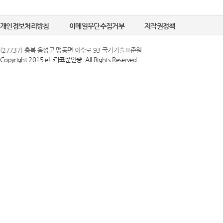
정한 문자 및 숫
선택정보를 입력하
6. "비밀번호"라
개인정보처리방침
이메일무단수집거부
저작권정책
수집이 필요한 경
의 보호를 위하여 
(27737) 충북 음성군 맹동면 이수로 93 국가기술표준원
Copyright 2015 e나라표준인증. All Rights Reserved.
② 개인정보의 
제 3 조 (이용약
국가기술표준원은 
1. 당 사이트는 
목적으로만 이용하
스화면에 게시합니
조치를 이행하겠
있도록 할 수 있습
2. 당 사이트는 
③ 개인정보의 
행 약관과 함께 
국가기술표준원은 
일자 7일 이전부
하고 있으며, 이
약관내용을 변경하
지체 없이 파기됩
지합니다. 이 경우