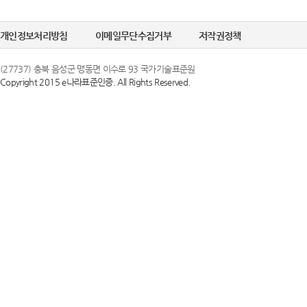
정한 문자 및 숫
선택정보를 입력하
6. "비밀번호"라
개인정보처리방침
이메일무단수집거부
저작권정책
수집이 필요한 경
의 보호를 위하여 
(27737) 충북 음성군 맹동면 이수로 93 국가기술표준원
Copyright 2015 e나라표준인증. All Rights Reserved.
② 개인정보의 
제 3 조 (이용약
국가기술표준원은 
1. 당 사이트는 
목적으로만 이용하
스화면에 게시합니
조치를 이행하겠
있도록 할 수 있습
2. 당 사이트는 
③ 개인정보의 
행 약관과 함께 
국가기술표준원은 
일자 7일 이전부
하고 있으며, 이
약관내용을 변경하
지체 없이 파기됩
지합니다. 이 경우