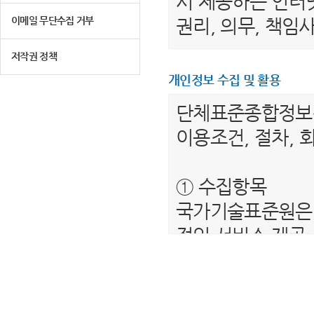
서 제공하는 인터넷
이메일 무단수집 거부
권리, 의무, 책
저작권 정책
제 2 조 (용어의 
개인정보 수집 및 활용
1. "이용자"라 
단체표준종합정
는 서비스를 받는
이용조건, 절차, 
2. “단체표준종
를 말합니다.
① 수집항목
3. "회원"이라 
국가기술표준원은 
하여 아이디(ID)
적인 서비스 제공
4. “비회원”이하
보를 수집하고 있
제공하는 서비스를
- 필수항목 : 이름
5. "회원 아이디
- 선택항목 : 해